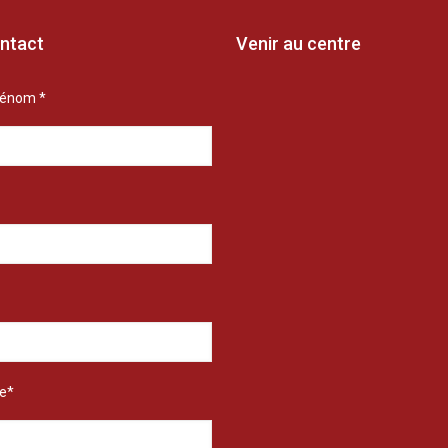
ntact
Venir au centre
rénom *
e*