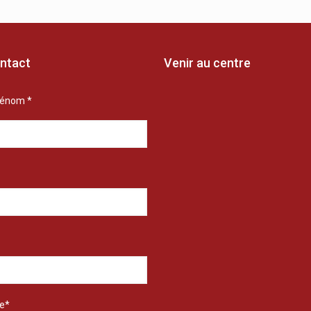
ntact
Venir au centre
rénom *
e*