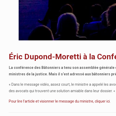
Éric Dupond-Moretti à la Confé
La conférence des Bâtonniers a tenu son assemblée générale ex
ministres de la justice. Mais il s’est adressé aux bâtonniers pr
« Dans le message vidéo, assez court, le ministre a appelé les avoca
des avocats qui trouvent une solution amiable dans leur dossier. 
Pour lire l’article et visionner le message du ministre, cliquer ici.