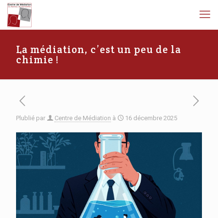
La médiation, c’est un peu de la
chimie !
Plublié par
Centre de Médiation
à
16 décembre 2025