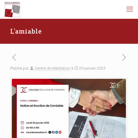
L’amiable
Plublié par
Centre de Médiation
à
29 janvier 2025