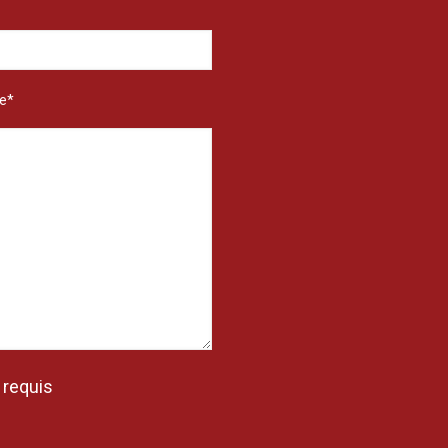
e*
 requis