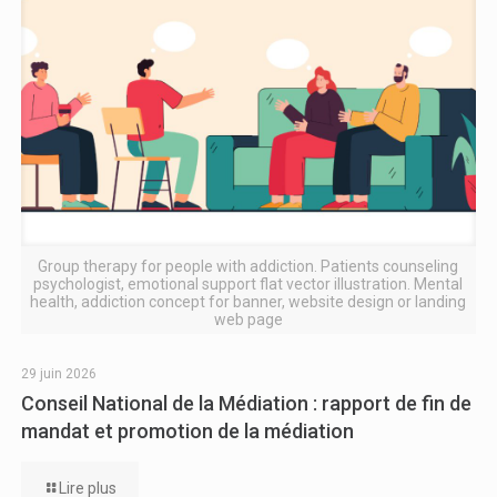
Group therapy for people with addiction. Patients counseling
psychologist, emotional support flat vector illustration. Mental
health, addiction concept for banner, website design or landing
web page
29 juin 2026
Conseil National de la Médiation : rapport de fin de
mandat et promotion de la médiation
Lire plus