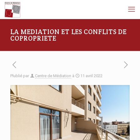
LA MEDIATION ET LES CONFLITS DE
COPROPRIETE
Plublié par
Centre de Médiation
à
11 avril 2022